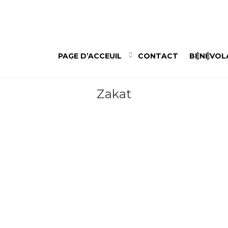
ARCHIVE
PAGE D’ACCEUIL
CONTACT
BÉNÉVOL
Zakat
FAITES ENTRER LA JOIE DANS
COEUR DES ENFANTS 2023
avril 1, 2023 By
Admin_CEMQ