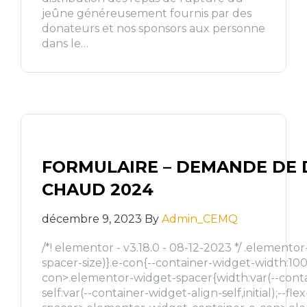
jeûne généreusement fournis par des
donateurs et nos sponsors aux personne
dans le…
FORMULAIRE – DEMANDE DE 
CHAUD 2024
décembre 9, 2023 By
Admin_CEMQ
/*! elementor - v3.18.0 - 08-12-2023 */ .element
spacer-size)}.e-con{--container-widget-width:10
con>.elementor-widget-spacer{width:var(--contain
self:var(--container-widget-align-self,initial);--