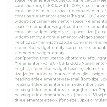
spacer>.elementor-widget-container,.e-con>.e
container{height:100%;width:100%}.e-con-inner
container>.elementor-spacer,.e-con>.elemento
container>.elementor-spacer{height:100%}.e-co
widget-container>.elementor-spacer>.elementor
spacer>.elementor-widget-container>.elementor
container-widget-height,var(--spacer-size))}.e
widget-empty,.e-con>.elementor-widget-spacer.
height:22px;min-width:22px}.e-con-inner>.ele
.elementor-widget-empty-icon,.e-con>.element
.elementor-widget-empty-
icon{position:absolute;top:0;bottom:0;left:0;rig
/*! elementor - v3.18.0 - 08-12-2023 */ .elemento
height:1}.elementor-widget-heading .elementor-
size-]>a{color:inherit;font-size:inherit;line-hei
heading-title.elementor-size-small{font-size:15
heading-title.elementor-size-medium{font-size
heading-title.elementor-size-large{font-size:2
heading-title.elementor-size-xl{font-size:39px
title.elementor-size-xxl{font-size:59px}Formula