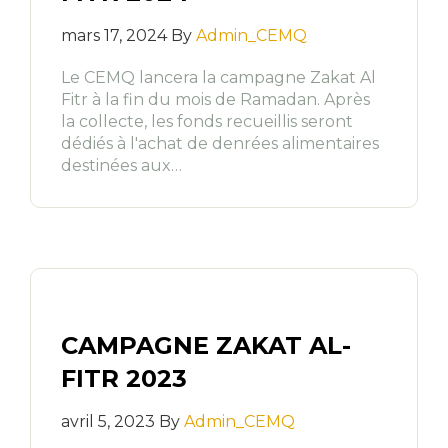
mars 17, 2024 By
Admin_CEMQ
Le CEMQ lancera la campagne Zakat Al
Fitr à la fin du mois de Ramadan. Après
la collecte, les fonds recueillis seront
dédiés à l'achat de denrées alimentaires
destinées aux…
CAMPAGNE ZAKAT AL-
FITR 2023
avril 5, 2023 By
Admin_CEMQ