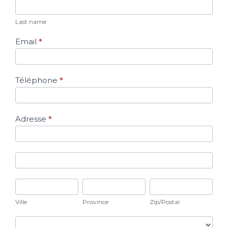
Last name
Email
*
Téléphone
*
Adresse
*
Adresse
Adresse
Ville
Province
Zip/Postal
Ville
Province
Zip/Postal
Pays