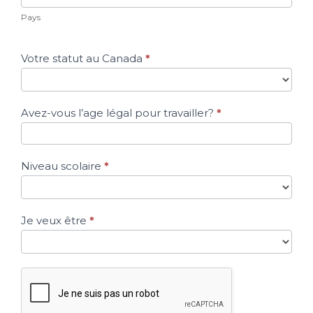
Pays
Votre statut au Canada
*
Votre
Avez-vous l’age légal pour travailler?
*
statut
au
Canada
Niveau scolaire
*
Je veux être
*