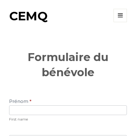
CEMQ
Formulaire du
bénévole
Formulaire
Prénom
*
du
bénévole
First name